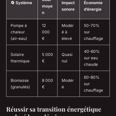
🔄 Système
Impact
Économie
moye
sonore
d’énergie
n
Pompe à
12
Modér
50-70%
chaleur
000
é à
sur
(air-eau)
€
élevé
chauffage
40-60%
Solaire
5 000
Quasi
sur eau
thermique
€
nul
chaude
60-80%
Biomasse
8 000
Modér
sur
(granulés)
€
é
chauffage
Réussir sa transition énergétique