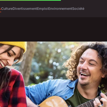
u
Culture
Divertissement
Emploi
Environnement
Société