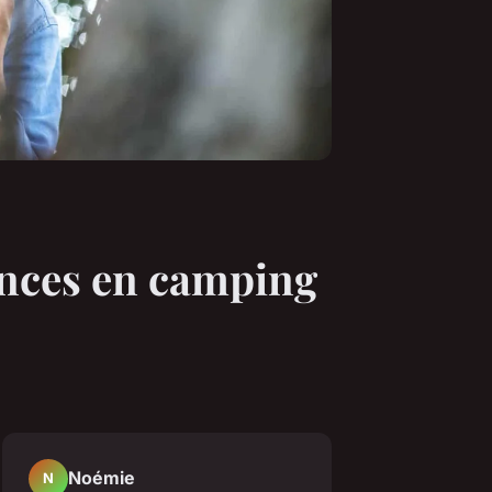
cances en camping
Noémie
N